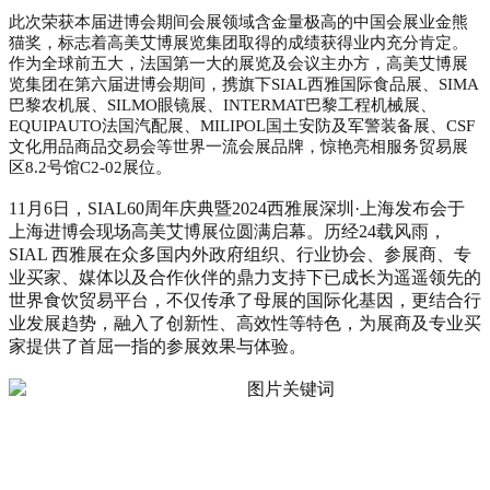
此次荣获本届进博会期间会展领域含金量极高的中国会展业金熊
猫奖，标志着高美艾博展览集团取得的成绩获得业内充分肯定。
作为全球前五大，法国第一大的展览及会议主办方，高美艾博展
览集团在第六届进博会期间，携旗下SIAL西雅国际食品展、SIMA
巴黎农机展、SILMO眼镜展、INTERMAT巴黎工程机械展、
EQUIPAUTO法国汽配展、MILIPOL国土安防及军警装备展、CSF
文化用品商品交易会等世界一流会展品牌，惊艳亮相服务贸易展
区8.2号馆C2-02展位。
11月6日，SIAL60周年庆典暨2024西雅展深圳·上海发布会于
上海进博会现场高美艾博展位圆满启幕。
历经24载风雨，
SIAL 西雅展在众多国内外政府组织、行业协会、参展商、专
业买家、媒体以及合作伙伴的鼎力支持下已成长为遥遥领先的
世界食饮贸易平台，不仅传承了母展的国际化基因，更结合行
业发展趋势，融入了创新性、高效性等特色，为展商及专业买
家提供了首屈一指的参展效果与体验。